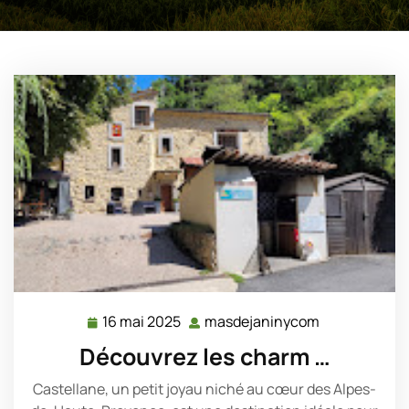
16 mai 2025
masdejaninycom
16
masdejanin
mai
Découvrez les charm …
2025
Castellane, un petit joyau niché au cœur des Alpes-