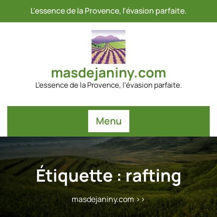
Passer
L'essence de la Provence, l'évasion parfaite.
au
contenu
masdejaniny.com
L'essence de la Provence, l'évasion parfaite.
Menu
Étiquette :
rafting
masdejaniny.com
>>