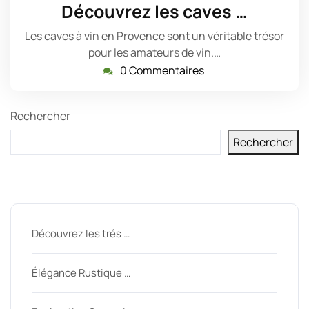
avril
Découvrez les caves …
2023
Les caves à vin en Provence sont un véritable trésor
pour les amateurs de vin.…
0 Commentaires
Rechercher
Rechercher
Derniers messages
Découvrez les trés …
Élégance Rustique …