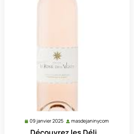
09 janvier 2025
masdejaninycom
09
masdejani
janvier
Découvrez les Déli …