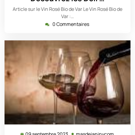
2025
Article sur le Vin Rosé Bio de Var Le Vin Rosé Bio de
Var :…
0 Commentaires
09 septembre 2023
masdejaninycom
09
masdeja