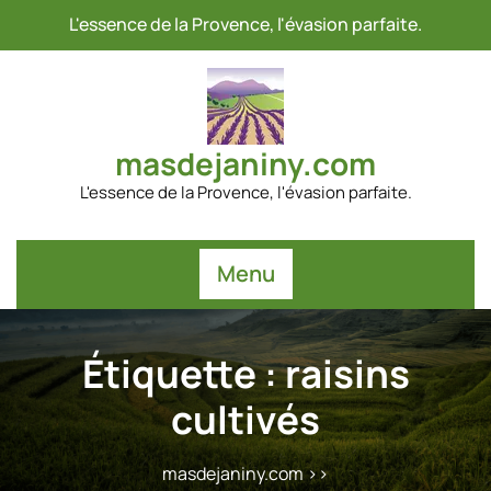
Passer
L'essence de la Provence, l'évasion parfaite.
au
contenu
masdejaniny.com
L'essence de la Provence, l'évasion parfaite.
Menu
Étiquette :
raisins
cultivés
masdejaniny.com
>>