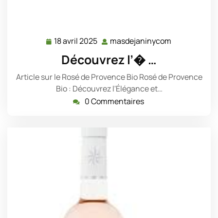
18 avril 2025
masdejaninycom
18
masdejanin
avril
Découvrez l’� …
2025
Article sur le Rosé de Provence Bio Rosé de Provence
Bio : Découvrez l'Élégance et…
0 Commentaires