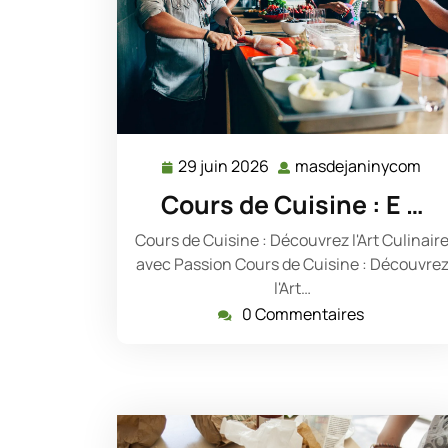
29 juin 2026
masdejaninycom
29
ma
juin
Cours de Cuisine : E …
2026
Cours de Cuisine : Découvrez l'Art Culinair
avec Passion Cours de Cuisine : Découvre
l'Art…
0 Commentaires