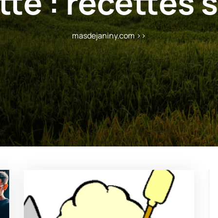
tte :
recettes 
masdejaniny.com
>>