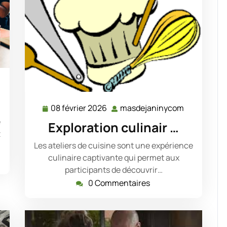
sdejaninycom
08 février 2026
masdejaninycom
08
masdejani
février
e
Exploration culinair …
2026
z
Les ateliers de cuisine sont une expérience
culinaire captivante qui permet aux
participants de découvrir…
0 Commentaires