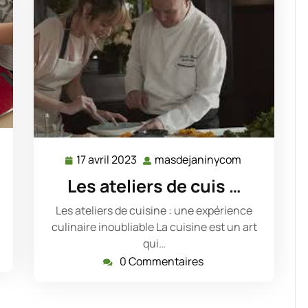
asdejaninycom
17 avril 2023
masdejaninycom
17
masdejanin
avril
Les ateliers de cuis …
2023
Les ateliers de cuisine : une expérience
culinaire inoubliable La cuisine est un art
qui…
0 Commentaires