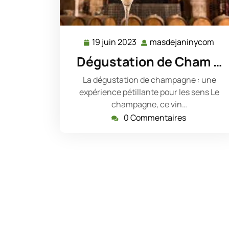
19 juin 2023
masdejaninycom
19
mas
juin
Dégustation de Cham …
2023
La dégustation de champagne : une
expérience pétillante pour les sens Le
champagne, ce vin…
0 Commentaires