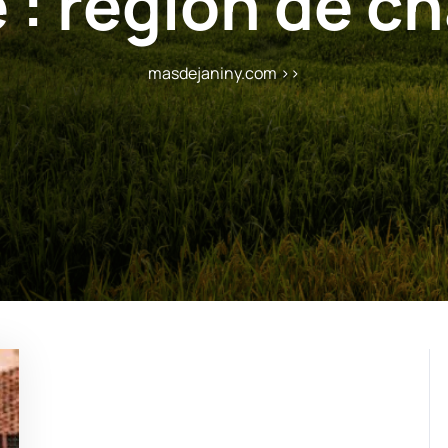
 :
région de 
masdejaniny.com
>>