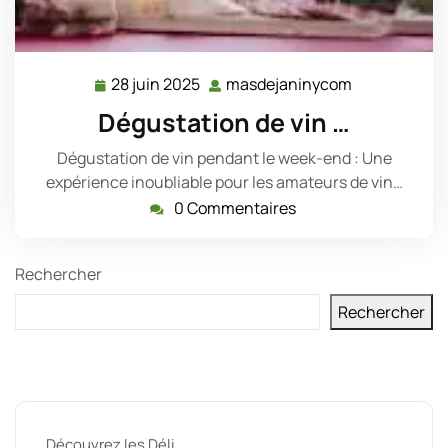
28 juin 2025
masdejaninycom
28
masdejanin
juin
Dégustation de vin …
2025
Dégustation de vin pendant le week-end : Une
expérience inoubliable pour les amateurs de vin…
0 Commentaires
Rechercher
Rechercher
Derniers messages
Découvrez les Déli …