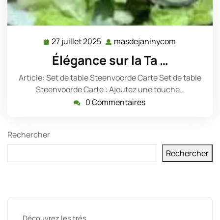
27 juillet 2025
masdejaninycom
27
masdejani
juillet
Élégance sur la Ta …
2025
Article: Set de table Steenvoorde Carte Set de table
Steenvoorde Carte : Ajoutez une touche…
0 Commentaires
Rechercher
Rechercher
Derniers messages
Découvrez les trés …