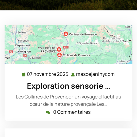
07 novembre 2025
masdejaninycom
07
masdejan
novembre
Exploration sensorie …
2025
Les Collines de Provence : un voyage olfactif au
cœur de la nature provençale Les…
0 Commentaires