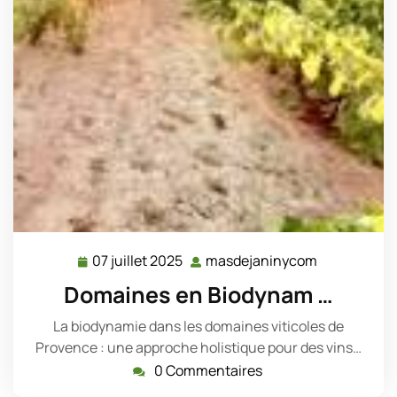
07 juillet 2025
masdejaninycom
07
masdejani
juillet
Domaines en Biodynam …
2025
La biodynamie dans les domaines viticoles de
Provence : une approche holistique pour des vins…
0 Commentaires