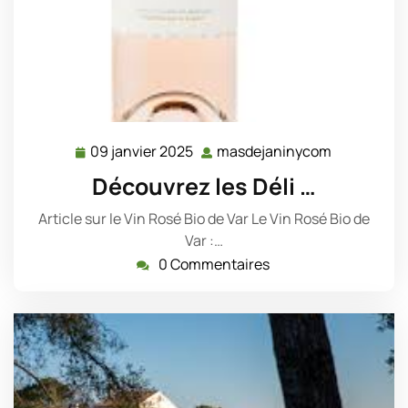
09 janvier 2025
masdejaninycom
09
masdejani
janvier
Découvrez les Déli …
2025
Article sur le Vin Rosé Bio de Var Le Vin Rosé Bio de
Var :…
0 Commentaires