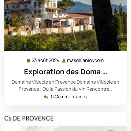
23 août 2024
masdejaninycom
23
masdejanin
août
Exploration des Doma …
2024
Domaine Viticole en Provence Domaine Viticole en
Provence : Où la Passion du Vin Rencontre…
0 Commentaires