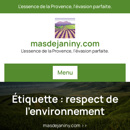
Passer
L'essence de la Provence, l'évasion parfaite.
au
contenu
masdejaniny.com
L'essence de la Provence, l'évasion parfaite.
Menu
Étiquette :
respect de
l’environnement
masdejaniny.com
>>