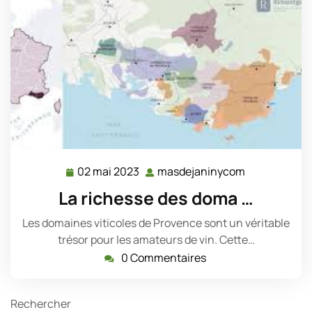
02 mai 2023
masdejaninycom
02
masdejanin
mai
La richesse des doma …
2023
Les domaines viticoles de Provence sont un véritable
trésor pour les amateurs de vin. Cette…
0 Commentaires
Rechercher