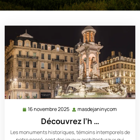
16 novembre 2025
masdejaninycom
16
masdejan
novembre
Découvrez l’h …
2025
Les monuments historiques, témoins intemporels de
notre passé, sont des joyaux architecturaux qui