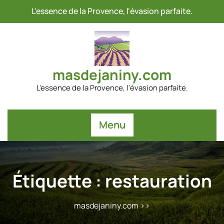
Passer
L'essence de la Provence, l'évasion parfaite.
au
contenu
masdejaniny.com
L'essence de la Provence, l'évasion parfaite.
Menu
Étiquette :
restauration
masdejaniny.com
>>