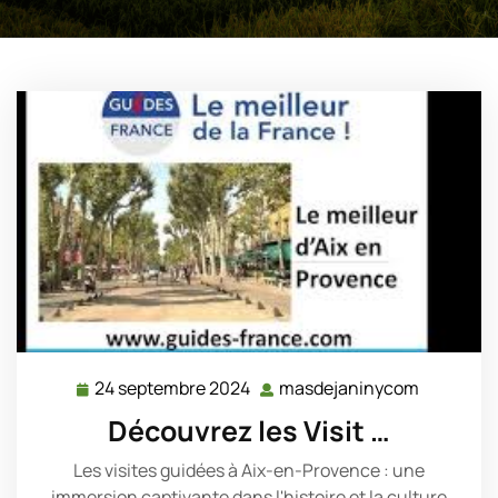
24 septembre 2024
masdejaninycom
24
masdeja
septembre
Découvrez les Visit …
2024
Les visites guidées à Aix-en-Provence : une
immersion captivante dans l'histoire et la culture