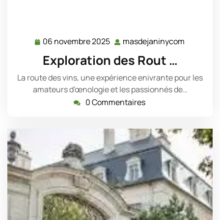
06 novembre 2025
masdejaninycom
06
masdeja
novembre
Exploration des Rout …
2025
La route des vins, une expérience enivrante pour les
amateurs d'œnologie et les passionnés de…
0 Commentaires