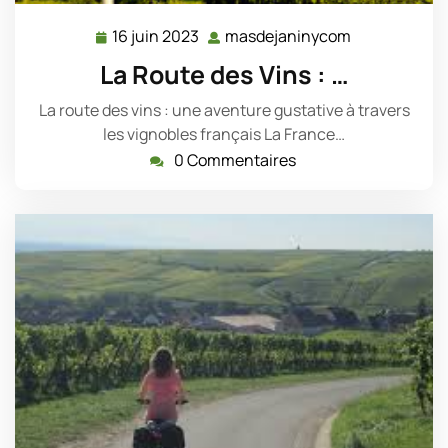
16 juin 2023
masdejaninycom
16
masdejanin
juin
La Route des Vins : …
2023
La route des vins : une aventure gustative à travers
les vignobles français La France…
0 Commentaires