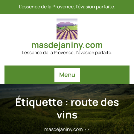
Passer
L'essence de la Provence, l'évasion parfaite.
au
contenu
masdejaniny.com
L'essence de la Provence, l'évasion parfaite.
Menu
Étiquette :
route des
vins
masdejaniny.com
>>