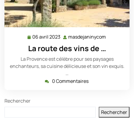
06 avril 2023
masdejaninycom
06
masdejanin
avril
La route des vins de …
2023
La Provence est célèbre pour ses paysages
enchanteurs, sa cuisine délicieuse et son vin exquis.
…
0 Commentaires
Rechercher
Rechercher
Derniers messages