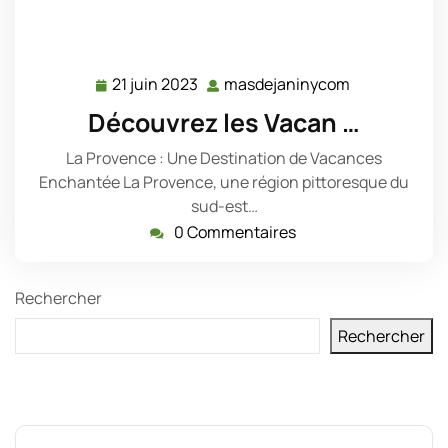
21 juin 2023
masdejaninycom
21
masdejanin
juin
Découvrez les Vacan …
2023
La Provence : Une Destination de Vacances
Enchantée La Provence, une région pittoresque du
sud-est…
0 Commentaires
Rechercher
Rechercher
Derniers messages