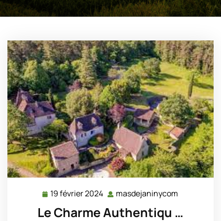
19 février 2024
masdejaninycom
19
masdejani
février
Le Charme Authentiqu …
2024