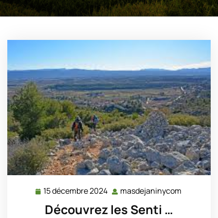
15 décembre 2024
masdejaninycom
15
masdejan
décembre
Découvrez les Senti …
2024