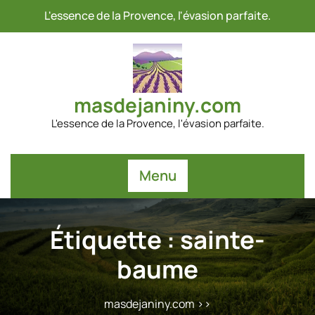
Passer
L'essence de la Provence, l'évasion parfaite.
au
contenu
masdejaniny.com
L'essence de la Provence, l'évasion parfaite.
Menu
Étiquette :
sainte-
baume
masdejaniny.com
>>