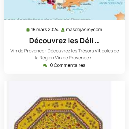
18 mars 2024
masdejaninycom
18
masdejanin
mars
Découvrez les Déli …
2024
Vin de Provence : Découvrez les Trésors Viticoles de
la Région Vin de Provence :…
0 Commentaires