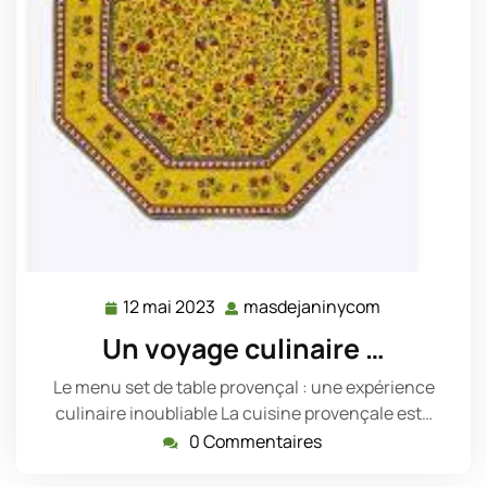
12 mai 2023
masdejaninycom
12
masdejanin
mai
Un voyage culinaire …
2023
Le menu set de table provençal : une expérience
culinaire inoubliable La cuisine provençale est…
0 Commentaires