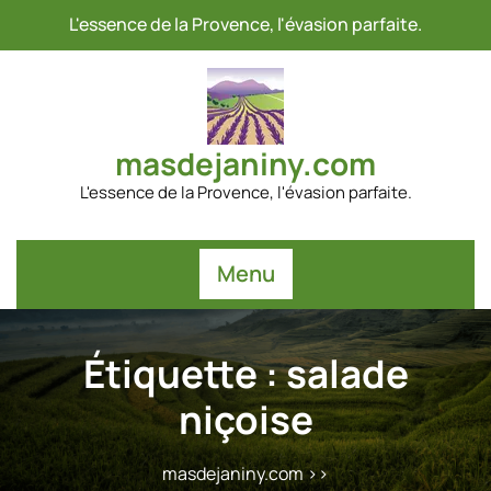
Passer
L'essence de la Provence, l'évasion parfaite.
au
contenu
masdejaniny.com
L'essence de la Provence, l'évasion parfaite.
Menu
Étiquette :
salade
niçoise
masdejaniny.com
>>