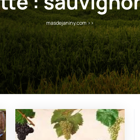
tte :
sauvignon
masdejaniny.com
>>