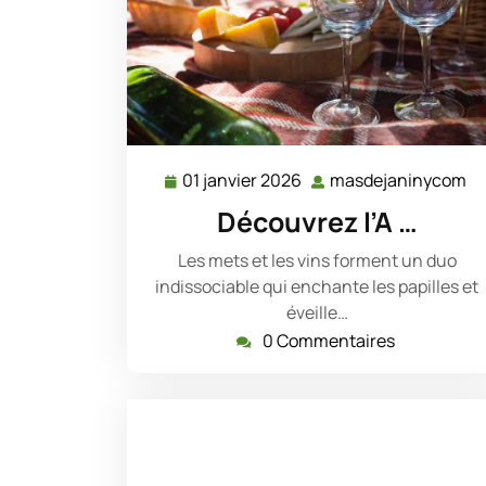
01 janvier 2026
masdejaninycom
01
m
janvier
Découvrez l’A …
2026
Les mets et les vins forment un duo
indissociable qui enchante les papilles et
éveille…
0 Commentaires