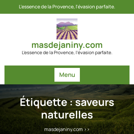
Passer
L'essence de la Provence, l'évasion parfaite.
au
contenu
masdejaniny.com
L'essence de la Provence, l'évasion parfaite.
Menu
Étiquette :
saveurs
naturelles
masdejaniny.com
>>