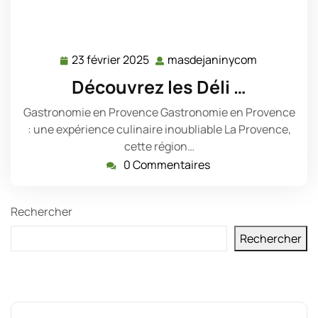
23 février 2025
masdejaninycom
23
masdejani
février
Découvrez les Déli …
2025
Gastronomie en Provence Gastronomie en Provence
: une expérience culinaire inoubliable La Provence,
cette région…
0 Commentaires
Rechercher
Rechercher
Derniers messages