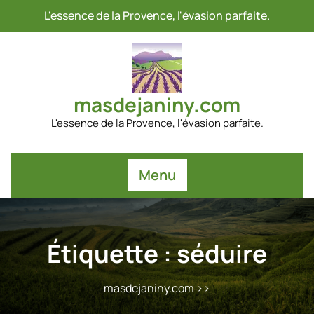
Passer
L'essence de la Provence, l'évasion parfaite.
au
contenu
masdejaniny.com
L'essence de la Provence, l'évasion parfaite.
Menu
Étiquette :
séduire
masdejaniny.com
>>