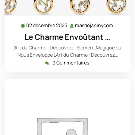
02 décembre 2025
masdejaninycom
02
masdejan
décembre
Le Charme Envoûtant …
2025
L'Art du Charme : Découvrez l'Élément Magique qui
Nous Enveloppe L'Art du Charme : Découvrez…
0 Commentaires