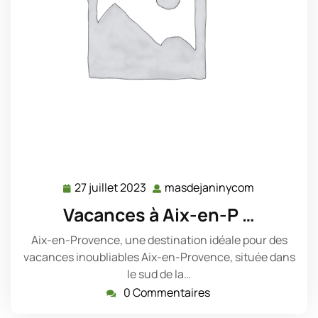
27 juillet 2023
masdejaninycom
27
masdejani
juillet
Vacances à Aix-en-P …
2023
Aix-en-Provence, une destination idéale pour des
vacances inoubliables Aix-en-Provence, située dans
le sud de la…
0 Commentaires