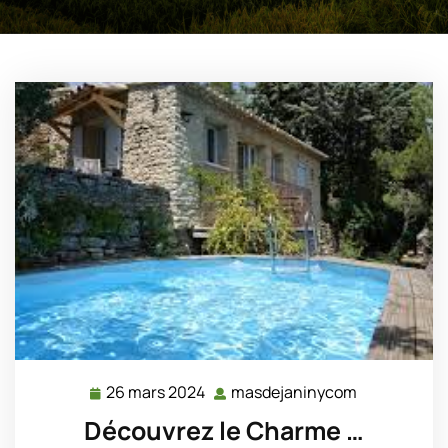
26 mars 2024
masdejaninycom
26
masdejanin
mars
Découvrez le Charme …
2024