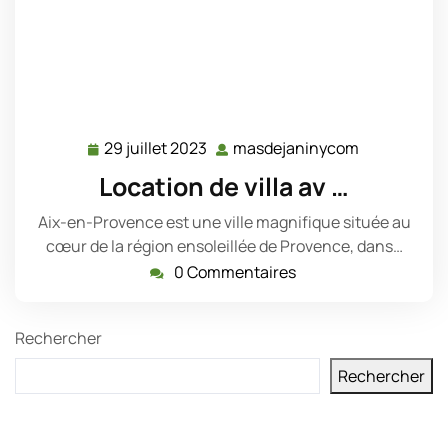
29 juillet 2023
masdejaninycom
29
masdejani
juillet
Location de villa av …
2023
Aix-en-Provence est une ville magnifique située au
cœur de la région ensoleillée de Provence, dans…
0 Commentaires
Rechercher
Rechercher
Derniers messages