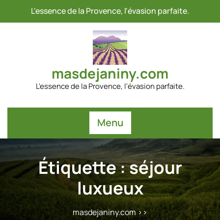
Passer
L'essence de la Provence, l'évasion parfaite.
au
contenu
masdejaniny.com
L'essence de la Provence, l'évasion parfaite.
Menu
Étiquette :
séjour
luxueux
masdejaniny.com
>>