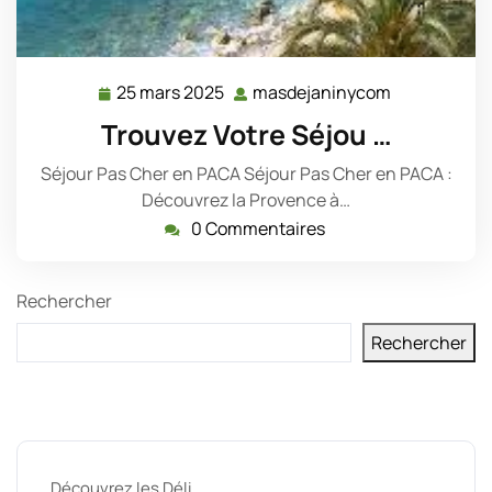
25 mars 2025
masdejaninycom
25
masdejanin
mars
Trouvez Votre Séjou …
2025
Séjour Pas Cher en PACA Séjour Pas Cher en PACA :
Découvrez la Provence à…
0 Commentaires
Rechercher
Rechercher
Derniers messages
Découvrez les Déli …