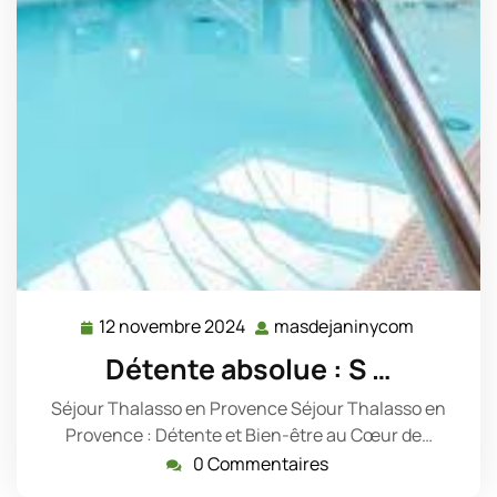
12 novembre 2024
masdejaninycom
12
masdejan
novembre
Détente absolue : S …
2024
Séjour Thalasso en Provence Séjour Thalasso en
Provence : Détente et Bien-être au Cœur de…
0 Commentaires