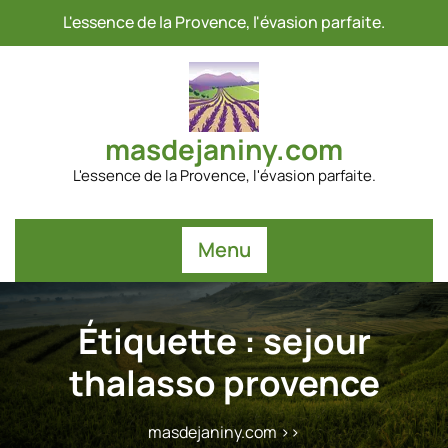
Passer
L'essence de la Provence, l'évasion parfaite.
au
contenu
masdejaniny.com
L'essence de la Provence, l'évasion parfaite.
Menu
Étiquette :
sejour
thalasso provence
masdejaniny.com
>>