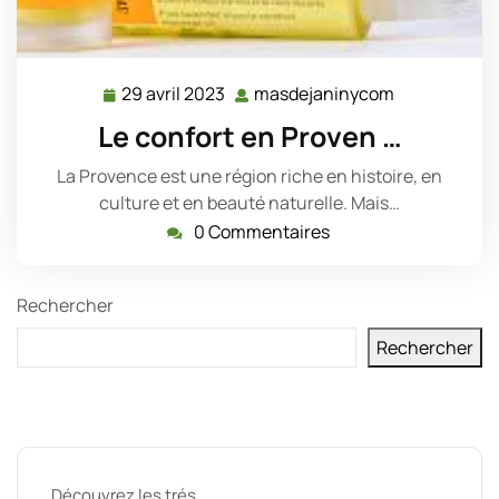
29 avril 2023
masdejaninycom
29
masdejanin
avril
Le confort en Proven …
2023
La Provence est une région riche en histoire, en
culture et en beauté naturelle. Mais…
0 Commentaires
Rechercher
Rechercher
Derniers messages
Découvrez les trés …