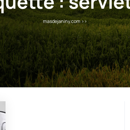
quette :
servie
masdejaniny.com
>>