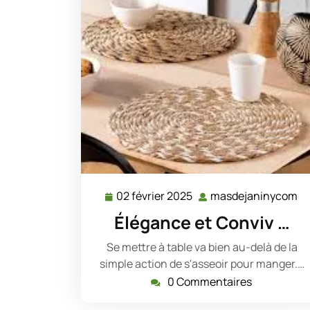
02 février 2025
masdejaninycom
02
m
février
Élégance et Conviv …
2025
Se mettre à table va bien au-delà de la
simple action de s'asseoir pour manger.…
0 Commentaires