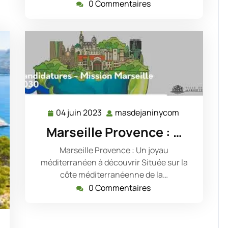
0 Commentaires
04 juin 2023
masdejaninycom
04
masdejanin
juin
Marseille Provence : …
2023
Marseille Provence : Un joyau
méditerranéen à découvrir Située sur la
côte méditerranéenne de la…
0 Commentaires
masdejaninycom