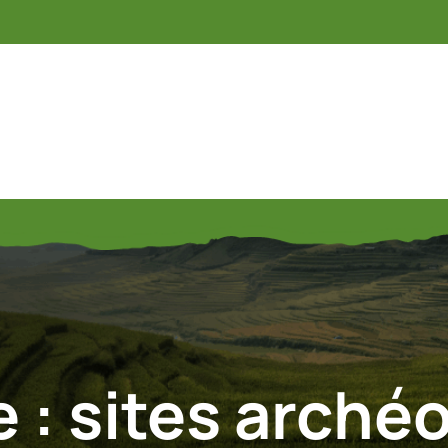
e :
sites arché