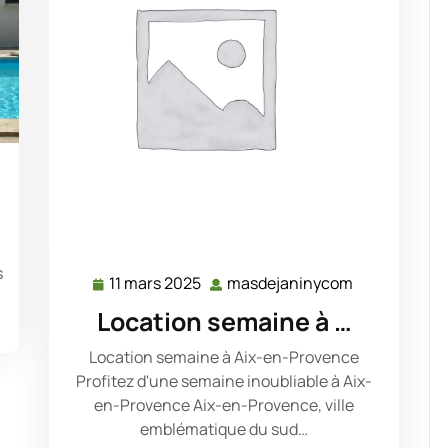
sdejaninycom
s
11 mars 2025
masdejaninycom
11
masdejanin
mars
Location semaine à …
2025
Location semaine à Aix-en-Provence
Profitez d'une semaine inoubliable à Aix-
en-Provence Aix-en-Provence, ville
emblématique du sud…