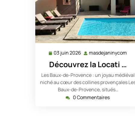
03 juin 2026
masdejaninycom
03
ma
juin
Découvrez la Locati …
2026
Les Baux-de-Provence : un joyau médiéval
niché au cœur des collines provençales Le
Baux-de-Provence, situés…
0 Commentaires