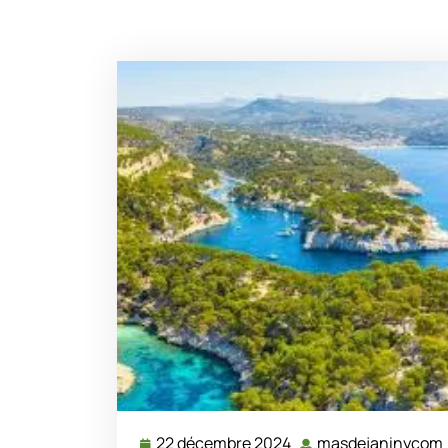
22 décembre 2024
masdejaninycom
22