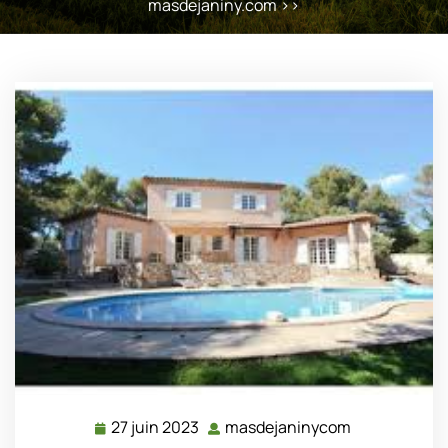
masdejaniny.com
>>
27 juin 2023
masdejaninycom
27
masdejanin