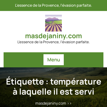
Passer
L'essence de la Provence, l'évasion parfaite.
au
contenu
masdejaniny.com
L'essence de la Provence, l'évasion parfaite.
Menu
Étiquette :
température
à laquelle il est servi
masdejaniny.com
>>