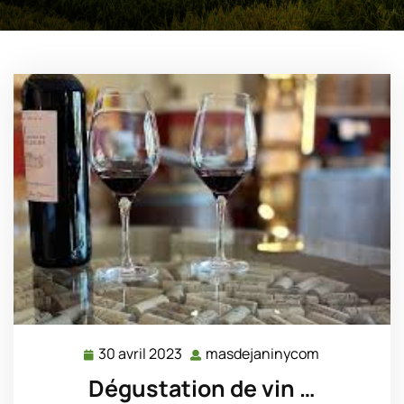
30 avril 2023
masdejaninycom
30
masdejanin
avril
Dégustation de vin …
2023