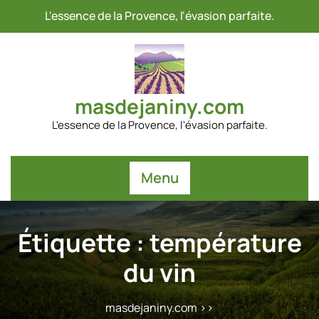
Passer
L'essence de la Provence, l'évasion parfaite.
au
contenu
masdejaniny.com
L'essence de la Provence, l'évasion parfaite.
Menu
Étiquette :
température
du vin
masdejaniny.com
>>