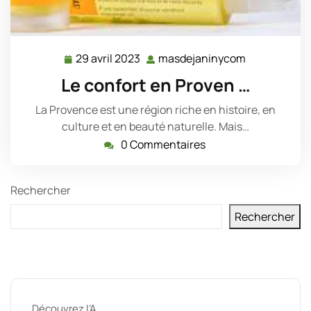
29 avril 2023
masdejaninycom
29
masdejanin
avril
Le confort en Proven …
2023
La Provence est une région riche en histoire, en
culture et en beauté naturelle. Mais…
0 Commentaires
Rechercher
Rechercher
Derniers messages
Découvrez l’A …