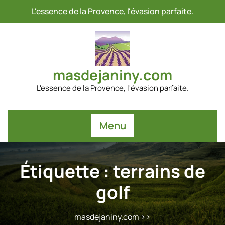
Passer
L'essence de la Provence, l'évasion parfaite.
au
contenu
masdejaniny.com
L'essence de la Provence, l'évasion parfaite.
Menu
Étiquette :
terrains de
golf
masdejaniny.com
>>