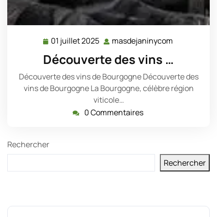
01 juillet 2025
masdejaninycom
01
masdejanin
juillet
Découverte des vins …
2025
Découverte des vins de Bourgogne Découverte des
vins de Bourgogne La Bourgogne, célèbre région
viticole…
0 Commentaires
Rechercher
Rechercher
Derniers messages