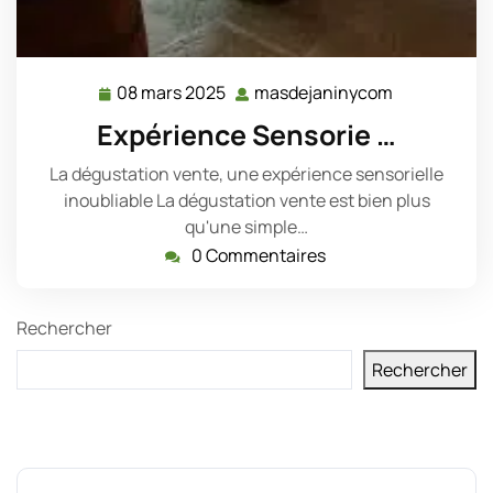
08 mars 2025
masdejaninycom
08
masdejanin
mars
Expérience Sensorie …
2025
La dégustation vente, une expérience sensorielle
inoubliable La dégustation vente est bien plus
qu'une simple…
0 Commentaires
Rechercher
Rechercher
Derniers messages