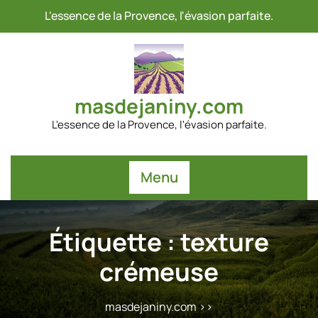
Passer
L'essence de la Provence, l'évasion parfaite.
au
contenu
masdejaniny.com
L'essence de la Provence, l'évasion parfaite.
Menu
Étiquette :
texture
crémeuse
masdejaniny.com
>>