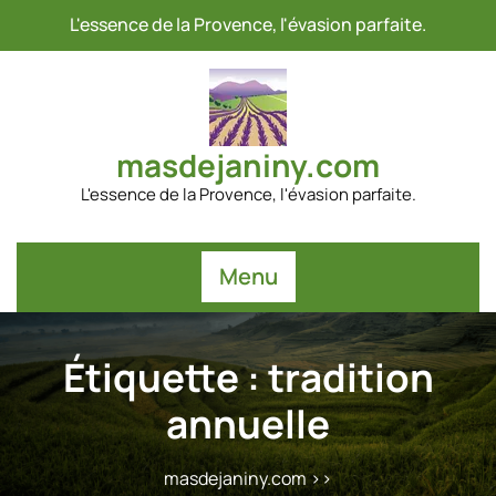
Passer
L'essence de la Provence, l'évasion parfaite.
au
contenu
masdejaniny.com
L'essence de la Provence, l'évasion parfaite.
Menu
Étiquette :
tradition
annuelle
masdejaniny.com
>>