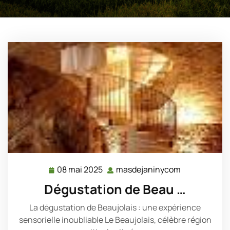
08 mai 2025
masdejaninycom
08
masdejanin
mai
Dégustation de Beau …
2025
La dégustation de Beaujolais : une expérience
sensorielle inoubliable Le Beaujolais, célèbre région