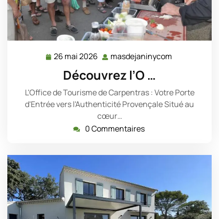
26 mai 2026
masdejaninycom
26
masdejanin
mai
Découvrez l’O …
2026
L'Office de Tourisme de Carpentras : Votre Porte
d'Entrée vers l'Authenticité Provençale Situé au
cœur…
0 Commentaires