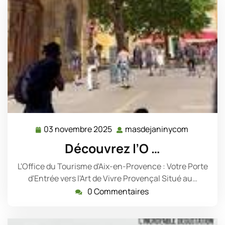
03 novembre 2025
masdejaninycom
03
masdejan
novembre
Découvrez l’O …
2025
L'Office du Tourisme d'Aix-en-Provence : Votre Porte
d'Entrée vers l'Art de Vivre Provençal Situé au…
0 Commentaires