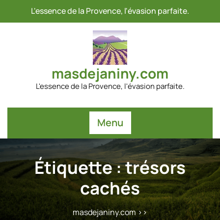
Passer
L'essence de la Provence, l'évasion parfaite.
au
contenu
masdejaniny.com
L'essence de la Provence, l'évasion parfaite.
Menu
Étiquette :
trésors
cachés
masdejaniny.com
>>