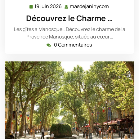
19 juin 2026
masdejaninycom
19
masdejanin
juin
Découvrez le Charme …
2026
Les gîtes à Manosque : Découvrez le charme de la
Provence Manosque, située au cœur…
0 Commentaires