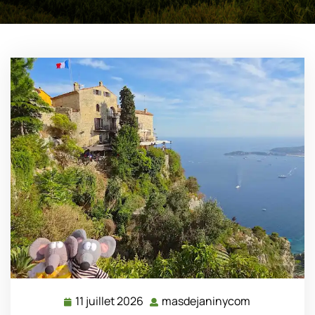
11 juillet 2026
masdejaninycom
11
masdejanin