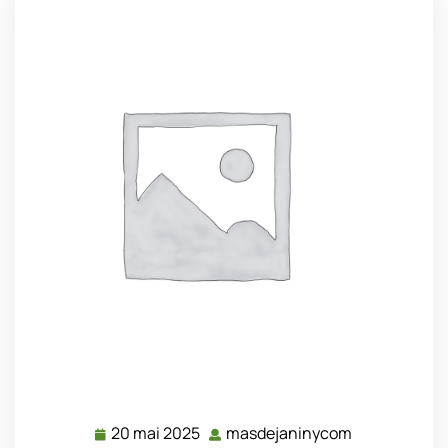
20 mai 2025
masdejaninycom
20
masdejanin