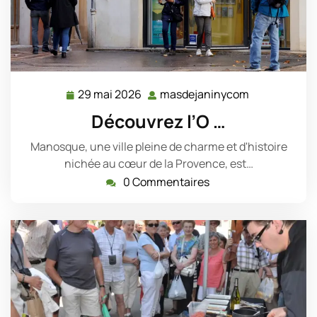
29 mai 2026
masdejaninycom
29
masdejanin
mai
Découvrez l’O …
2026
Manosque, une ville pleine de charme et d'histoire
nichée au cœur de la Provence, est…
0 Commentaires