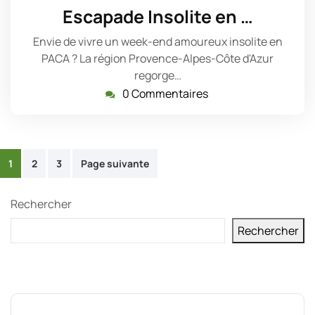
mai
Escapade Insolite en …
2025
Envie de vivre un week-end amoureux insolite en
PACA ? La région Provence-Alpes-Côte d'Azur
regorge…
0 Commentaires
Pagination
1
2
3
Page suivante
des
Rechercher
publications
Rechercher
Derniers messages