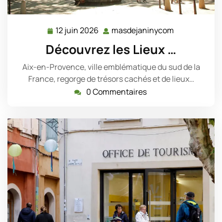
12 juin 2026
masdejaninycom
12
masdejanin
juin
Découvrez les Lieux …
2026
Aix-en-Provence, ville emblématique du sud de la
France, regorge de trésors cachés et de lieux…
0 Commentaires