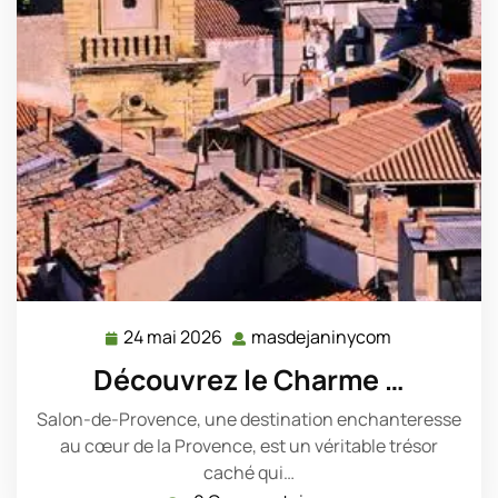
24 mai 2026
masdejaninycom
24
masdejanin
mai
Découvrez le Charme …
2026
Salon-de-Provence, une destination enchanteresse
au cœur de la Provence, est un véritable trésor
caché qui…