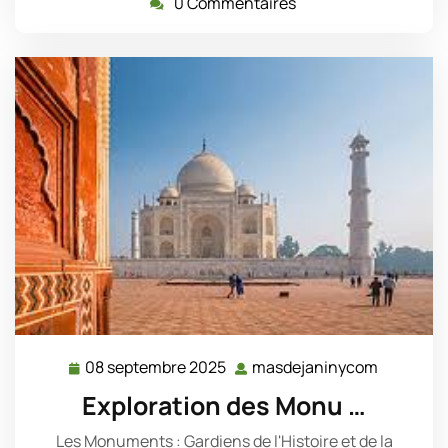
0 Commentaires
08 septembre 2025
masdejaninycom
08
masdeja
septembre
Exploration des Monu …
2025
Les Monuments : Gardiens de l'Histoire et de la