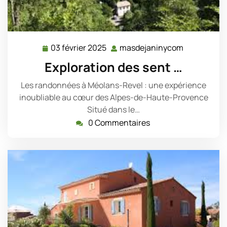
03 février 2025
masdejaninycom
03
masdejani
février
Exploration des sent …
2025
Les randonnées à Méolans-Revel : une expérience
inoubliable au cœur des Alpes-de-Haute-Provence
Situé dans le…
0 Commentaires