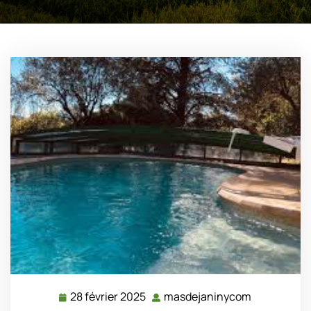
28 février 2025
masdejaninycom
28
masdejani