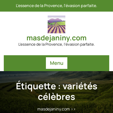
Passer
L'essence de la Provence, l'évasion parfaite.
au
contenu
masdejaniny.com
L'essence de la Provence, l'évasion parfaite.
Menu
Étiquette :
variétés
célèbres
masdejaniny.com
>>