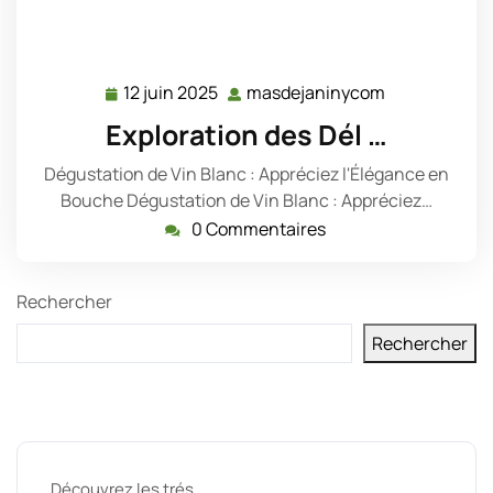
12 juin 2025
masdejaninycom
12
masdejanin
juin
Exploration des Dél …
2025
Dégustation de Vin Blanc : Appréciez l'Élégance en
Bouche Dégustation de Vin Blanc : Appréciez…
0 Commentaires
Rechercher
Rechercher
Derniers messages
Découvrez les trés …