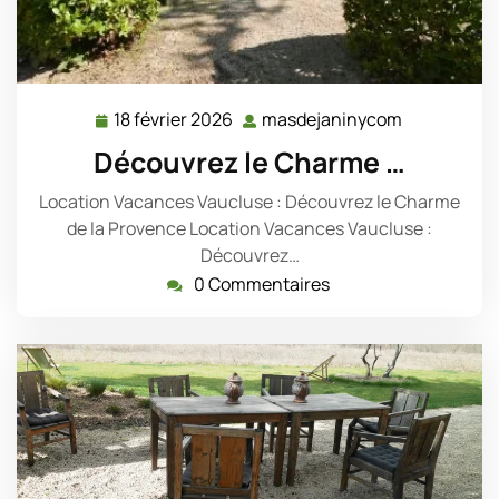
18 février 2026
masdejaninycom
18
masdejani
février
Découvrez le Charme …
2026
Location Vacances Vaucluse : Découvrez le Charme
de la Provence Location Vacances Vaucluse :
Découvrez…
0 Commentaires