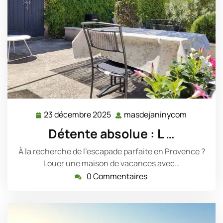
23 décembre 2025
masdejaninycom
23
masdejan
décembre
Détente absolue : L …
2025
À la recherche de l'escapade parfaite en Provence ?
Louer une maison de vacances avec…
0 Commentaires