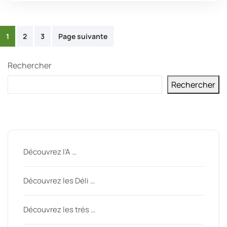
Pagination
1
2
3
Page suivante
des
Rechercher
publications
Rechercher
Derniers messages
Découvrez l’A …
Découvrez les Déli …
Découvrez les trés …