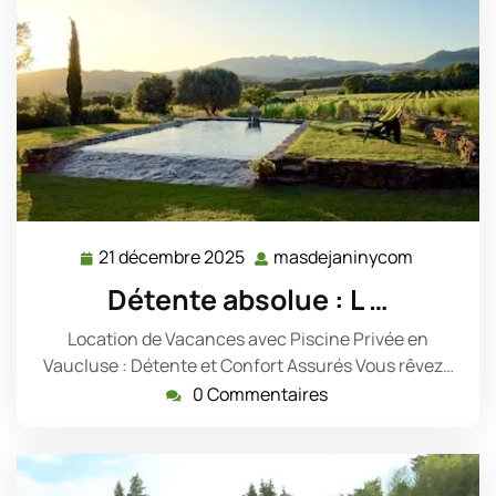
21 décembre 2025
masdejaninycom
21
masdejan
décembre
Détente absolue : L …
2025
Location de Vacances avec Piscine Privée en
Vaucluse : Détente et Confort Assurés Vous rêvez…
0 Commentaires