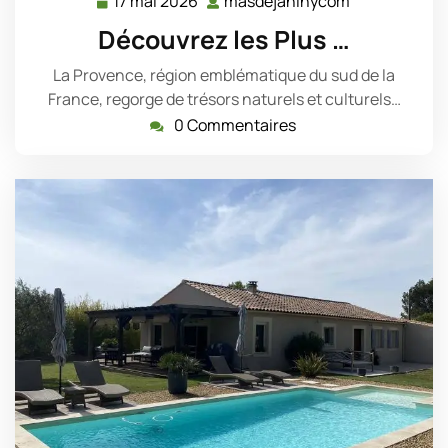
17 mai 2026
masdejaninycom
17
masdejanin
mai
Découvrez les Plus …
2026
La Provence, région emblématique du sud de la
France, regorge de trésors naturels et culturels…
0 Commentaires