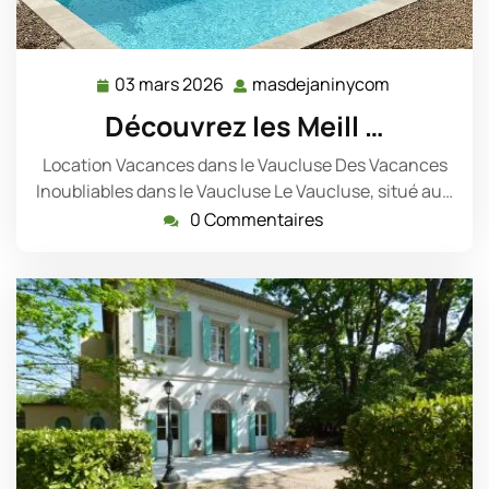
03 mars 2026
masdejaninycom
03
masdejanin
mars
Découvrez les Meill …
2026
Location Vacances dans le Vaucluse Des Vacances
Inoubliables dans le Vaucluse Le Vaucluse, situé au…
0 Commentaires