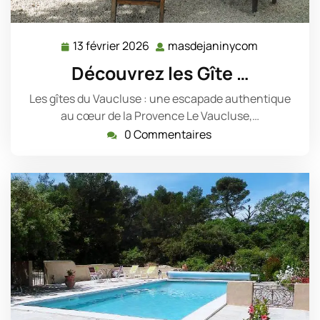
13 février 2026
masdejaninycom
13
masdejani
février
Découvrez les Gîte …
2026
Les gîtes du Vaucluse : une escapade authentique
au cœur de la Provence Le Vaucluse,…
0 Commentaires