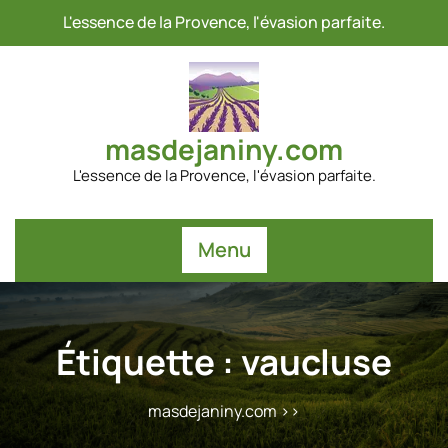
Passer
L'essence de la Provence, l'évasion parfaite.
au
contenu
masdejaniny.com
L'essence de la Provence, l'évasion parfaite.
Menu
Étiquette :
vaucluse
masdejaniny.com
>>