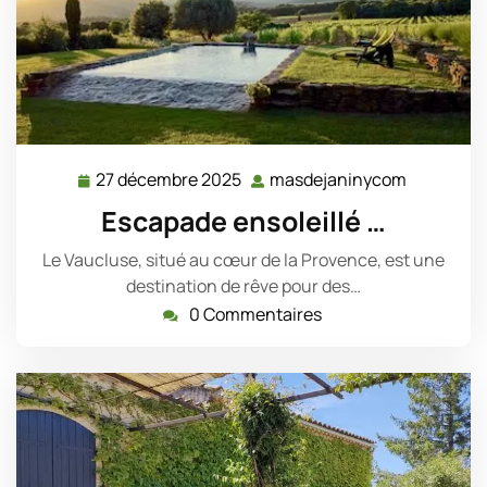
27 décembre 2025
masdejaninycom
27
masdejan
décembre
Escapade ensoleillé …
2025
Le Vaucluse, situé au cœur de la Provence, est une
destination de rêve pour des…
0 Commentaires