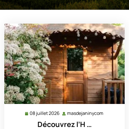
08 juillet 2026
masdejaninycom
08
masdejani
juillet
Découvrez l’H …
2026