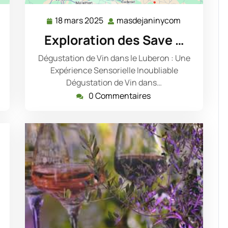
18 mars 2025
masdejaninycom
dejaninycom
18
masdejanin
mars
Exploration des Save …
2025
Dégustation de Vin dans le Luberon : Une
Expérience Sensorielle Inoubliable
Dégustation de Vin dans…
0 Commentaires