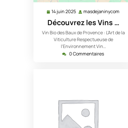
14 juin 2025
masdejaninycom
14
mas
juin
Découvrez les Vins …
2025
Vin Bio des Baux de Provence : L'Art de la
Viticulture Respectueuse de
l'Environnement Vin…
0 Commentaires