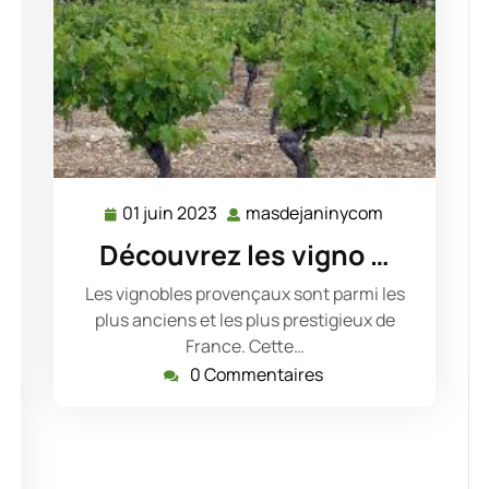
01 juin 2023
masdejaninycom
01
masdejanin
juin
Découvrez les vigno …
2023
Les vignobles provençaux sont parmi les
plus anciens et les plus prestigieux de
France. Cette…
0 Commentaires