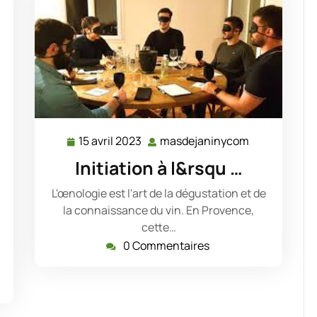
15 avril 2023
masdejaninycom
15
masdejanin
avril
Initiation à l&rsqu …
2023
dejaninycom
L'œnologie est l'art de la dégustation et de
la connaissance du vin. En Provence,
cette…
0 Commentaires