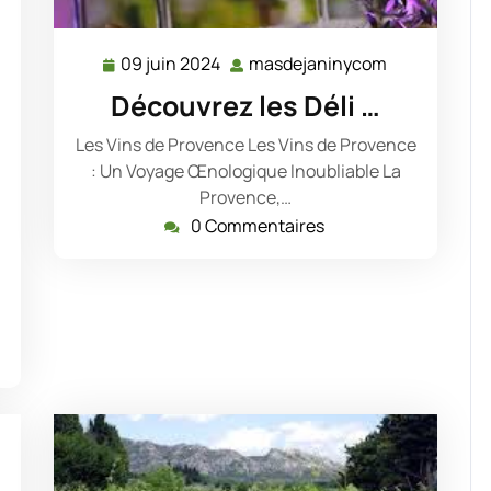
09 juin 2024
masdejaninycom
09
masdejanin
juin
Découvrez les Déli …
2024
Les Vins de Provence Les Vins de Provence
: Un Voyage Œnologique Inoubliable La
sdejaninycom
Provence,…
0 Commentaires