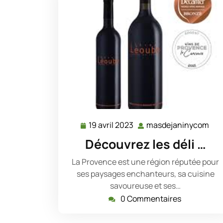
19 avril 2023
masdejaninycom
19
mas
avril
Découvrez les déli …
2023
La Provence est une région réputée pour
ses paysages enchanteurs, sa cuisine
savoureuse et ses…
0 Commentaires