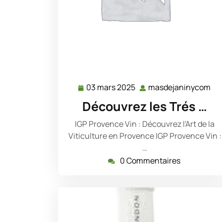
03 mars 2025
masdejaninycom
03
ma
mars
Découvrez les Trés …
2025
IGP Provence Vin : Découvrez l'Art de la
Viticulture en Provence IGP Provence Vin :
…
0 Commentaires