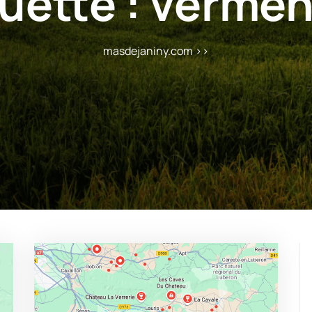
uette :
vermen
masdejaniny.com
>>