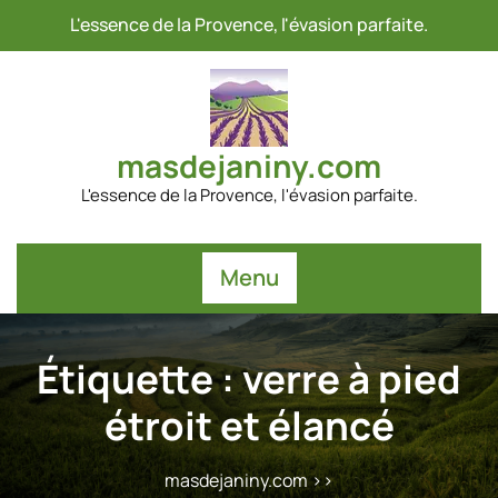
Passer
L'essence de la Provence, l'évasion parfaite.
au
contenu
masdejaniny.com
L'essence de la Provence, l'évasion parfaite.
Menu
Étiquette :
verre à pied
étroit et élancé
masdejaniny.com
>>