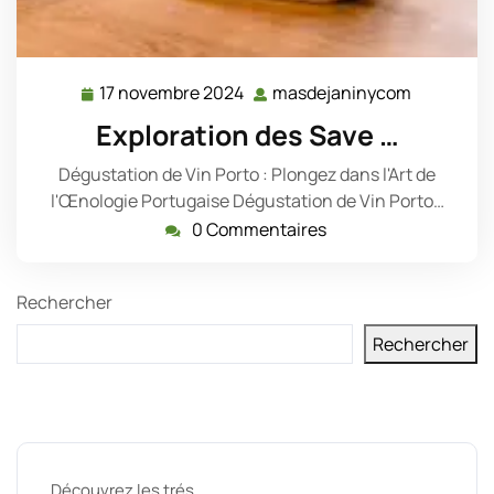
17 novembre 2024
masdejaninycom
17
masdejan
novembre
Exploration des Save …
2024
Dégustation de Vin Porto : Plongez dans l'Art de
l'Œnologie Portugaise Dégustation de Vin Porto…
0 Commentaires
Rechercher
Rechercher
Derniers messages
Découvrez les trés …