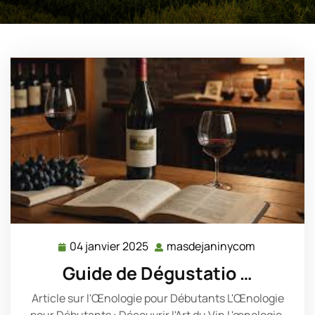
04 janvier 2025
masdejaninycom
04
masdejani
janvier
Guide de Dégustatio …
2025
Article sur l'Œnologie pour Débutants L'Œnologie