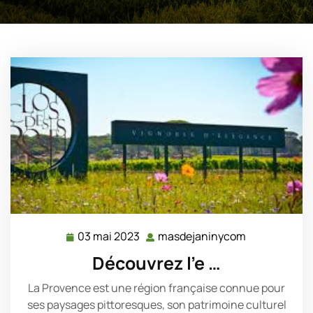
03 mai 2023
masdejaninycom
03
masdejanin
mai
Découvrez l’e …
2023
La Provence est une région française connue pour
ses paysages pittoresques, son patrimoine culturel