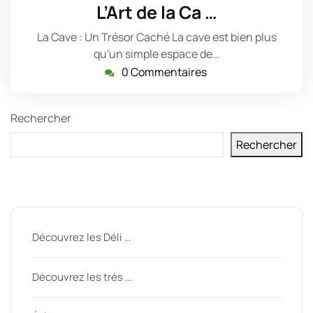
juin
L’Art de la Ca …
2023
La Cave : Un Trésor Caché La cave est bien plus
qu'un simple espace de…
0 Commentaires
Rechercher
Rechercher
Derniers messages
Découvrez les Déli …
Découvrez les trés …