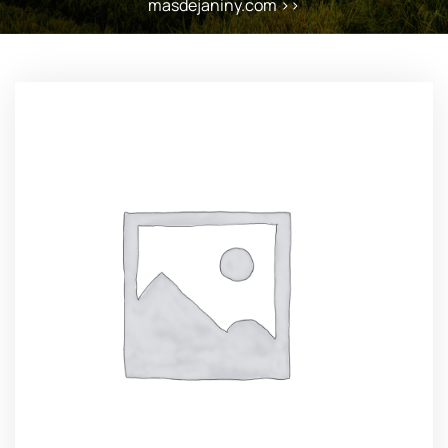
masdejaniny.com
>>