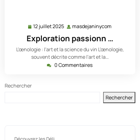
12 juillet 2025
masdejaninycom
12
masdejanin
juillet
Exploration passionn …
2025
L'œnologie : l'art et la science du vin L'œnologie,
souvent décrite comme l'art et la…
0 Commentaires
Rechercher
Rechercher
Derniers messages
Découvrez les Déli …