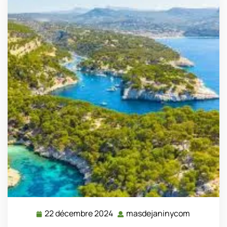
22 décembre 2024
masdejaninycom
22
masdejan
décembre