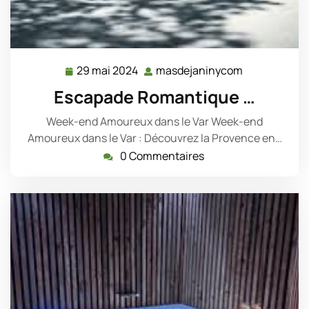
29 mai 2024
masdejaninycom
29
masdejanin
mai
Escapade Romantique …
2024
Week-end Amoureux dans le Var Week-end
Amoureux dans le Var : Découvrez la Provence en…
0 Commentaires