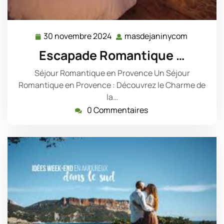
30 novembre 2024
masdejaninycom
30
masdejan
novembre
Escapade Romantique …
2024
Séjour Romantique en Provence Un Séjour
Romantique en Provence : Découvrez le Charme de
la…
0 Commentaires