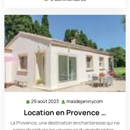
29 août 2023
masdejaninycom
29
masdejanin
août
Location en Provence …
2023
La Provence, une destination enchanteresse qui ne
cesse de séduire les voyageurs du monde entier.…