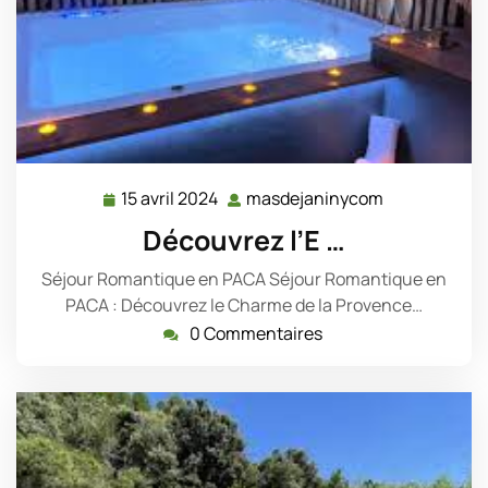
15 avril 2024
masdejaninycom
15
masdejanin
avril
Découvrez l’E …
2024
Séjour Romantique en PACA Séjour Romantique en
PACA : Découvrez le Charme de la Provence…
0 Commentaires