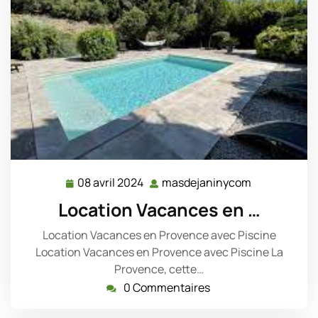
08 avril 2024
masdejaninycom
08
masdejanin
avril
Location Vacances en …
2024
Location Vacances en Provence avec Piscine
Location Vacances en Provence avec Piscine La
Provence, cette…
0 Commentaires