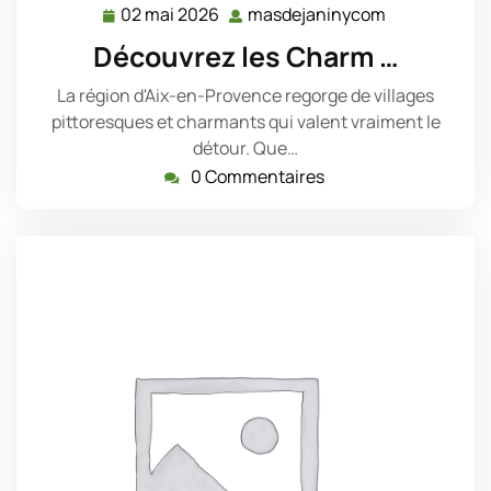
02 mai 2026
masdejaninycom
02
masdejanin
mai
Découvrez les Charm …
2026
La région d'Aix-en-Provence regorge de villages
pittoresques et charmants qui valent vraiment le
détour. Que…
0 Commentaires