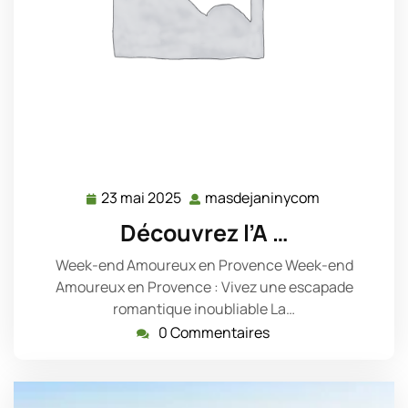
23 mai 2025
masdejaninycom
23
masdejanin
mai
Découvrez l’A …
2025
Week-end Amoureux en Provence Week-end
Amoureux en Provence : Vivez une escapade
romantique inoubliable La…
0 Commentaires