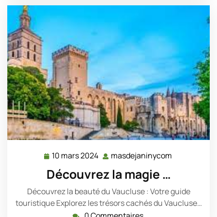
10 mars 2024
masdejaninycom
10
masdejanin
mars
Découvrez la magie …
2024
Découvrez la beauté du Vaucluse : Votre guide
touristique Explorez les trésors cachés du Vaucluse…
0 Commentaires