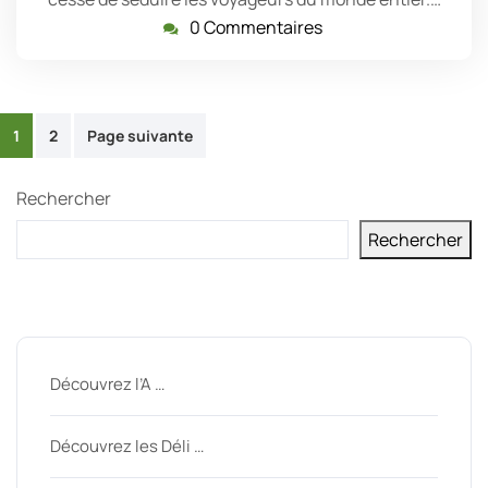
0 Commentaires
Pagination
1
2
Page suivante
des
Rechercher
publications
Rechercher
Derniers messages
Découvrez l’A …
Découvrez les Déli …