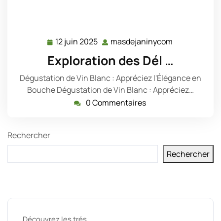
12 juin 2025
masdejaninycom
12
masdejanin
juin
Exploration des Dél …
2025
Dégustation de Vin Blanc : Appréciez l'Élégance en
Bouche Dégustation de Vin Blanc : Appréciez…
0 Commentaires
Rechercher
Rechercher
Derniers messages
Découvrez les trés …