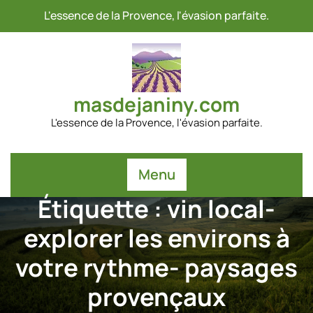
Passer
L'essence de la Provence, l'évasion parfaite.
au
contenu
masdejaniny.com
L'essence de la Provence, l'évasion parfaite.
Menu
Étiquette :
vin local-
explorer les environs à
votre rythme- paysages
provençaux