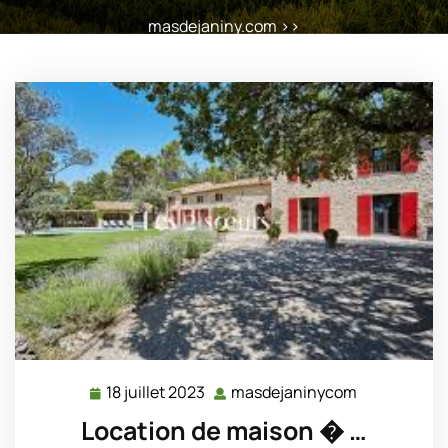
masdejaniny.com
>>
18 juillet 2023
masdejaninycom
18
masdejanin
juillet
Location de maison � …
2023