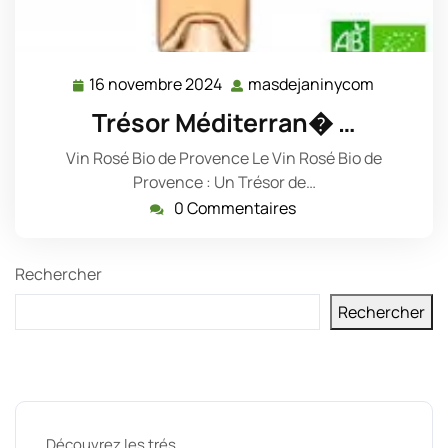
16 novembre 2024
masdejaninycom
16
masdejan
novembre
Trésor Méditerran� …
2024
Vin Rosé Bio de Provence Le Vin Rosé Bio de
Provence : Un Trésor de…
0 Commentaires
Rechercher
Rechercher
Derniers messages
Découvrez les trés …