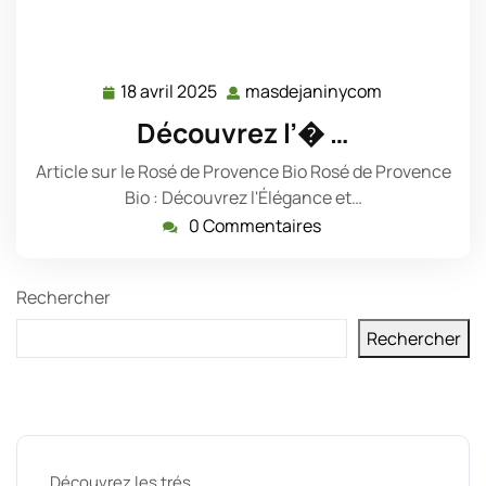
18 avril 2025
masdejaninycom
18
masdejanin
avril
Découvrez l’� …
2025
Article sur le Rosé de Provence Bio Rosé de Provence
Bio : Découvrez l'Élégance et…
0 Commentaires
Rechercher
Rechercher
Derniers messages
Découvrez les trés …