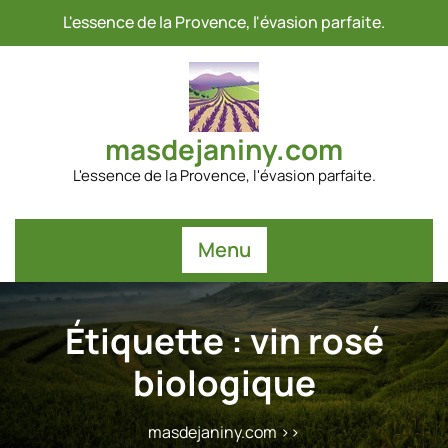
Passer
L'essence de la Provence, l'évasion parfaite.
au
contenu
masdejaniny.com
L'essence de la Provence, l'évasion parfaite.
Menu
Étiquette :
vin rosé
biologique
masdejaniny.com
>>