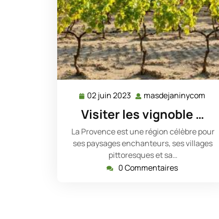
02 juin 2023
masdejaninycom
02
mas
juin
Visiter les vignoble …
2023
La Provence est une région célèbre pour
ses paysages enchanteurs, ses villages
pittoresques et sa…
0 Commentaires