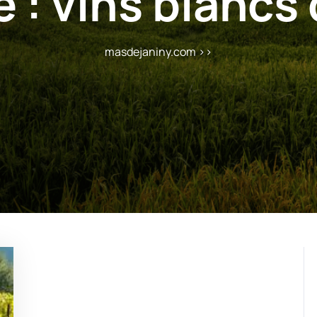
e :
vins blancs 
masdejaniny.com
>>