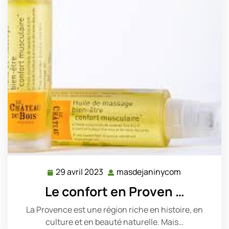
29 avril 2023
masdejaninycom
29
masdejanin
avril
Le confort en Proven …
2023
La Provence est une région riche en histoire, en
culture et en beauté naturelle. Mais…