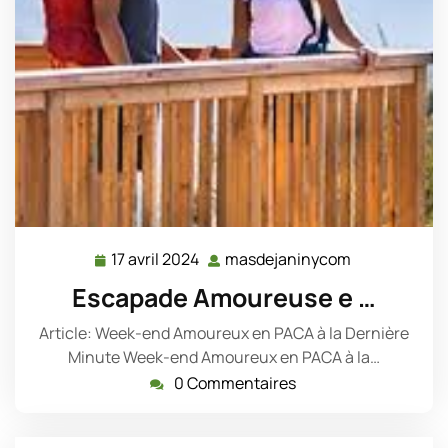
17 avril 2024
masdejaninycom
17
masdejanin
avril
Escapade Amoureuse e …
2024
Article: Week-end Amoureux en PACA à la Dernière
Minute Week-end Amoureux en PACA à la…
0 Commentaires