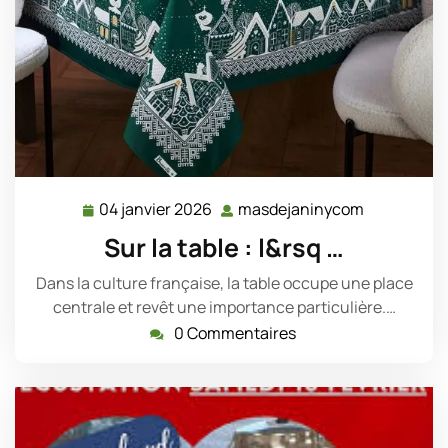
04 janvier 2026
masdejaninycom
04
masdejani
janvier
Sur la table : l&rsq …
2026
Dans la culture française, la table occupe une place
centrale et revêt une importance particulière.…
0 Commentaires