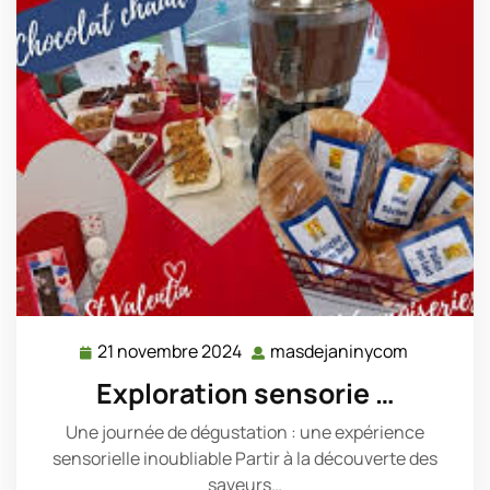
21 novembre 2024
masdejaninycom
21
masdejan
novembre
Exploration sensorie …
2024
Une journée de dégustation : une expérience
sensorielle inoubliable Partir à la découverte des
saveurs…