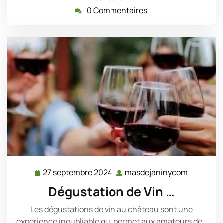
0 Commentaires
27 septembre 2024
masdejaninycom
27
masdeja
septembre
Dégustation de Vin …
2024
Les dégustations de vin au château sont une
expérience inoubliable qui permet aux amateurs de…