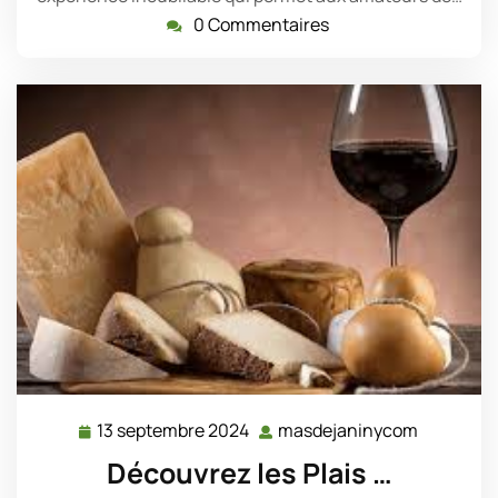
0 Commentaires
13 septembre 2024
masdejaninycom
13
masdeja
septembre
Découvrez les Plais …
2024