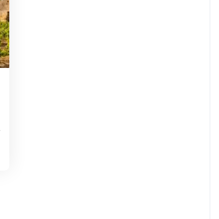
sdejaninycom
r