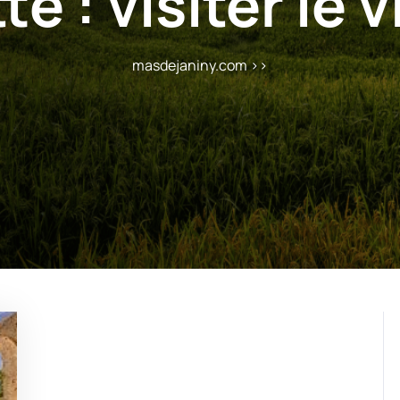
te :
visiter le 
masdejaniny.com
>>