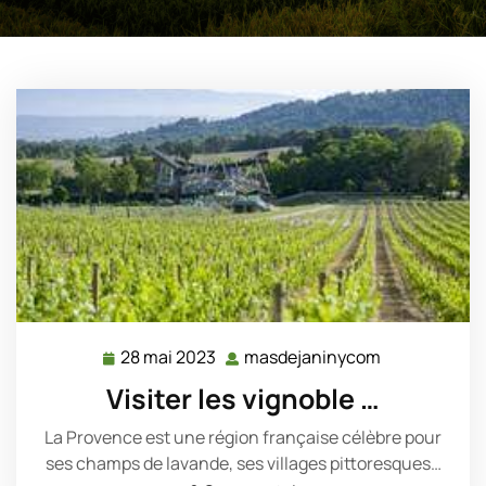
28 mai 2023
masdejaninycom
28
masdejanin
mai
Visiter les vignoble …
2023
La Provence est une région française célèbre pour
ses champs de lavande, ses villages pittoresques…