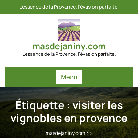
Passer
L'essence de la Provence, l'évasion parfaite.
au
contenu
masdejaniny.com
L'essence de la Provence, l'évasion parfaite.
Menu
Étiquette :
visiter les
vignobles en provence
masdejaniny.com
>>